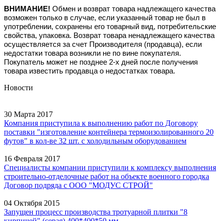
ВНИМАНИЕ!
Обмен и возврат товара надлежащего качества
возможен только в случае, если указанный товар не был в
употреблении, сохранены его товарный вид, потребительские
свойства, упаковка.
Возврат товара ненадлежащего качества
осуществляется за счет Производителя (продавца), если
недостатки товара возникли не по вине покупателя.
Покупатель может не позднее 2-х дней после получения
товара известить продавца о недостатках товара.
Новости
30 Марта 2017
Компания приступила к выполнению работ по Договору
поставки "изготовление контейнера термоизолированного 20
футов" в кол-ве 32 шт. с холодильным оборудованием
16 Февраля 2017
Специалисты компании приступили к комплексу выполнения
строительно-отделочные работ на объекте военного городка
Договор подряда с ООО "МОДУС СТРОЙ"
04 Октября 2015
Запущен процесс производства тротуарной плитки "8
кирпичей" (серая) 400*400*50 мм.