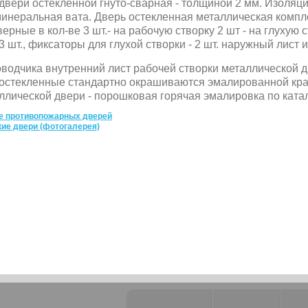
двери остекленной гнуто-сварная - толщиной 2 мм. Изоля
минеральная вата. Дверь остекленная металлическая комп
верные в кол-ве 3 шт.- на рабочую створку 2 шт - на глухую 
 шт., фиксаторы для глухой створки - 2 шт. наружный лист
водчика внутренний лист рабочей створки металлической 
остекленные стандартно окрашиваются эмалированной крас
ллической двери - порошковая горячая эмалировка по ката
е противопожарных дверей
ие двери (фотогалерея)