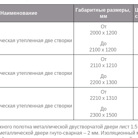
Габаритные размеры,
Ц
Наименование
мм
с
От
2000 х 1200
ческая утепленная две створки
До
2100 х 1200
От
2110 х 1210
ческая утепленная две створки
До
2200 х 1300
От
2210 х 1310
ческая утепленная две створки
До
2300 х 1500
ного полотна металлической двустворчатой двери лист 1.5 
металлической двери гнуто-сварная – 2 мм. Изоляционный