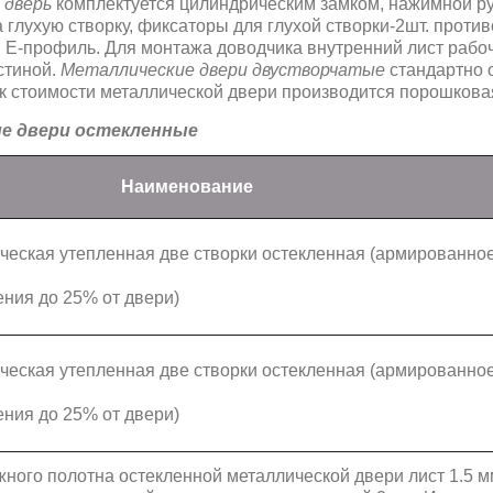
 дверь
комплектуется цилиндрическим замком, нажимной руч
а глухую створку, фиксаторы для глухой створки-2шт. проти
 Е-профиль. Для монтажа доводчика внутренний лист рабоч
стиной.
Металлические двери двустворчатые
стандартно 
к стоимости металлической двери производится порошковая
е двери остекленные
Наименование
ческая утепленная две створки остекленная (армированно
ения до 25% от двери)
ческая утепленная две створки остекленная (армированно
ения до 25% от двери)
ного полотна остекленной металлической двери лист 1.5 мм