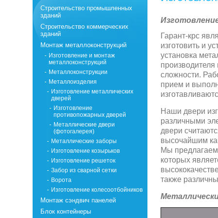
Строительство промышленных
зданий
Изготовление
Строительство коммерческих
зданий
Гарант-крс явл
Монтаж металлоконструкций
изготовить и у
установка мета
Изготовление и монтаж
металлоконструкций
производителя 
Металлоконструкции
сложности. Раб
Металлоизделия
прием и выполн
Изготовление металлических
изготавливаютс
дверей
Изготовление
Наши двери из
противопожарных дверей
различными эле
Металлические двери
двери считаютс
(фотогалерея)
высочайшим кач
Металлические заборы
Мы предлагаем 
Изготовление козырьков
которых являет
Изготовление решеток
высококачествен
Забор из сварной сетки
также различны
Ворота
Изготовление колесоотбойников
Металлически
Монтаж сэндвич панелей
Блок контейнеры