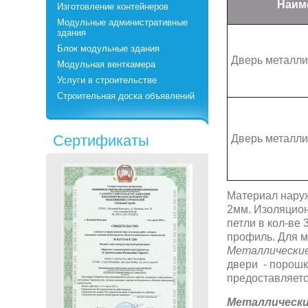
Наим
Изготовление контейнеров
Модульные административные
здания
Блок модульные здания
Дверь металли
Модульная венткамера
Услуги в строительстве
Строительная доска объявлений
Сертификаты
Дверь металли
Материал наруж
2мм. Изоляцио
петли в кол-ве
профиль. Для м
Металлические
двери - порошк
предоставляетс
Металлически