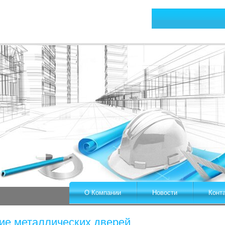
О Компании
Новости
Конт
ие металлических дверей