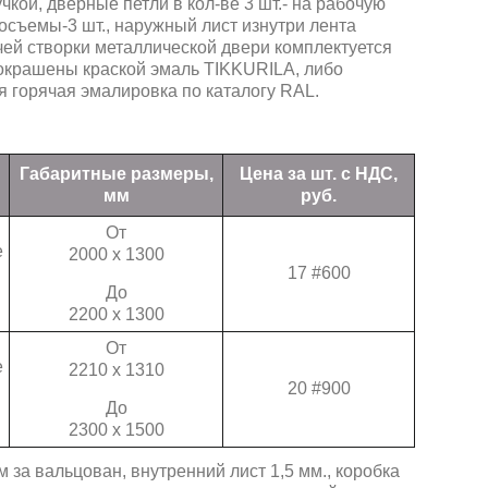
кой, дверные петли в кол-ве 3 шт.- на рабочую
восъемы-3 шт., наружный лист изнутри лента
ей створки металлической двери комплектуется
окрашены краской эмаль TIKKURILA, либо
 горячая эмалировка по каталогу RAL.
Габаритные размеры,
Цена за шт. с НДС,
мм
руб.
От
е
2000 х 1300
17 #600
До
2200 х 1300
От
е
2210 х 1310
20 #900
До
2300 х 1500
 за вальцован, внутренний лист 1,5 мм., коробка