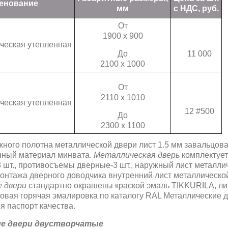
енование
мм
с НДС, руб.
От
1900 х 900
ческая утепленная
До
11 000
2100 х 1000
От
2110 х 1010
ческая утепленная
12 #500
До
2300 х 1100
ного полотна металлической двери лист 1.5 мм завальцован
нный материал минвата.
Металлическая дверь
комплектует
 3 шт., противосъемы дверные-3 шт., наружный лист металл
онтажа дверного доводчика внутренний лист металлическо
 двери
стандартно окрашены краской эмаль TIKKURILA, ли
овая горячая эмалировка по каталогу RAL Металлические дв
я паспорт качества.
е двери двустворчатые