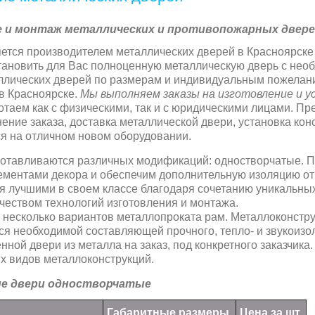
 и монтаж металлических и противопожарных двере
яется производителем металлических дверей в Красноярск
становить для Вас полноценную металлическую дверь с не
ллических дверей по размерам и индивидуальным пожелани
в Красноярске.
Мы выполняем заказы на изготовление и у
отаем как с физическими, так и с юридическими лицами. Пр
ение заказа, доставка металлической двери, установка кон
я на отличном новом оборудовании.
готавливаются различных модификаций: одностворчатые. 
ментами декора и обеспечим дополнительную изоляцию от
я лучшими в своем классе благодаря сочетанию уникальных
еством технологий изготовления и монтажа.
несколько вариантов металлопроката рам. Металлоконстру
ся необходимой составляющей прочного, тепло- и звукоиз
ной двери из металла на заказ, под конкретного заказчика
х видов металлоконструкций.
е двери одностворчатые
Габаритные размеры,
Цена за шт.