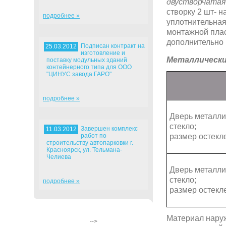
двустворчатая
створку 2 шт- н
подробнее »
уплотнительная
монтажной пла
дополнительно 
Подписан контракт на
25.03.2012
изготовление и
Металлически
поставку модульных зданий
контейнерного типа для ООО
"ЦИНУС завода ГАРО"
подробнее »
Дверь металли
стекло;
Завершен комплекс
11.03.2012
работ по
размер остекл
строительству автопарковки г.
Красноярск, ул. Тельмана-
Челиева
Дверь металли
стекло;
подробнее »
размер остекл
Материал наруж
-->