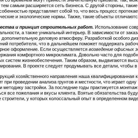
 тем самым расширяется сеть бизнеса. С другой стороны, таки
собенностью представляет собой то, что весь процесс протека
ческие и экологические нормы. Также, такие объекты отличают
ества и принцип строительных работ.
Использование совр
льности, а также уникальный интерьер. В зависимости от заказ
 дополнительную деловую атмосферу. Разработкой особого диз
ний потребителя, что в дальнейшем поможет поддержать рабоч
урное оформление. Если осуществляется
возведение офисных з
ржания комфортного микроклимата. Довольно часто для подоб
х систем жизнеобеспечения. Таким образом, выдвигаются высш
ирования. В проекте следует продумывать все детали, чтобы 
рукций хозяйственного направления наша квалифицированная к
т при проведении анализа грунтов и местности, что играет одн
 методику застройки.
За последние годы практикуется
монтаж 
ься все пожелания и вкусы клиента. Взятые обязательства буду
 строители, у которых колоссальный опыт в определенном виде