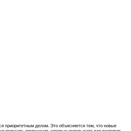
я приоритетным делом. Это объясняется тем, что новые
жно получить помещения, которые используют для развития