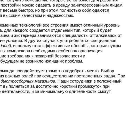
е постройки можно сдавать в аренду заинтересованным лицам.
ет весьма быстро, но при этом полностью соблюдаются
ся высоким качеством и надежностью.
еменных технологий все строения имеют отличный уровень
а, для каждого создается отдельный тип, который будет
айна и экстерьера занимаются специалисты отталкиваясь от
ие условия. В других случаях употребляется специальное
даний,
используются эффективные сбособы, которые нужны
ных комплексов необходима особенная организация
ие требования к пожарной безопасности и
в будущем не возникло излишних проблем.
оманда посодействует грамотно подобрать место. Выбор
у из важных ролей при осуществлении поставленных задач. При
быстросборных магазинов
. Наши сотрудники в положенный
т выполняться за достаточно короткий промежуток при
 деятельности, и за минимальную длительность смогут