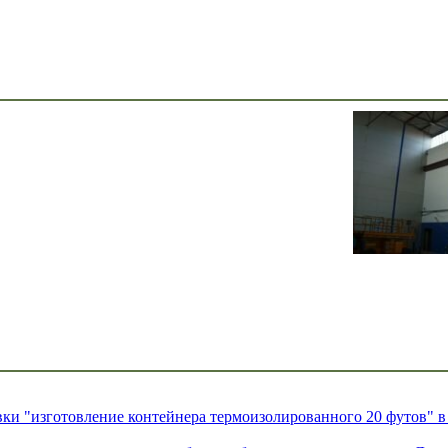
и "изготовление контейнера термоизолированного 20 футов" в 