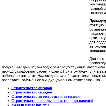
компании,
Главной о
технологи
Преимущ
функциона
создавать
предпочте
архитект
для подде
автономны
кондицион
Для конст
происходи
полученных данных, мы подберем сопутствующие материалы и
период разработают расчет и схему. При этом будут учитыват
небольших затратах.
Над созданием работают только опытные
воссоздать задуманное в индивидуальном стиле заказчика.
Строительство ангаров
Строительство складов
Строительство автосервиса и автомоек
Строительство павильонов из сэндвич-панелей
Холодильные камеры