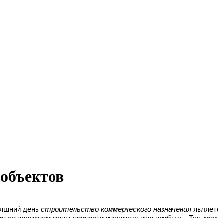
 объектов
няшний день
строительство коммерческого назначения
являетс
я со временем могут принести значительную прибыль. Так, мо